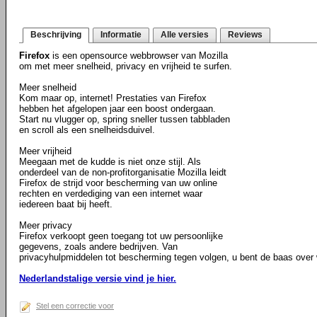
Beschrijving
Informatie
Alle versies
Reviews
Firefox
is een opensource webbrowser van Mozilla
om met meer snelheid, privacy en vrijheid te surfen.
Meer snelheid
Kom maar op, internet! Prestaties van Firefox
hebben het afgelopen jaar een boost ondergaan.
Start nu vlugger op, spring sneller tussen tabbladen
en scroll als een snelheidsduivel.
Meer vrijheid
Meegaan met de kudde is niet onze stijl. Als
onderdeel van de non-profitorganisatie Mozilla leidt
Firefox de strijd voor bescherming van uw online
rechten en verdediging van een internet waar
iedereen baat bij heeft.
Meer privacy
Firefox verkoopt geen toegang tot uw persoonlijke
gegevens, zoals andere bedrijven. Van
privacyhulpmiddelen tot bescherming tegen volgen, u bent de baas over w
Nederlandstalige versie vind je hier.
Stel een correctie voor