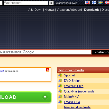
|
Wachtwoord kwijt
AfterDawn
|
Nieuws
|
Vraag en Antwoord
|
Downloads
|
Discu
Top downloads
X
sie)
downloaden.
Spotnet
DVD Shrink
coverXP Free
QuickPar (nederlands)
NLOAD
MakeMKV
HWiNFO64
Meer top downloads