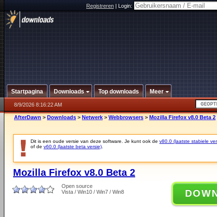
Registreren
|
Login:
Startpagina
Downloads
Top downloads
Meer
8/9/2026 8:16:22 AM
AfterDawn
>
Downloads
>
Netwerk
>
Webbrowsers
>
Mozilla Firefox v8.0 Beta 2
Dit is een oude versie van deze software. Je kunt ook de
v80.0 (laatste stabiele ver
of de
v60.0 (laatste beta versie)
.
Mozilla Firefox v8.0 Beta 2
Open source
DOW
Vista / Win10 / Win7 / Win8