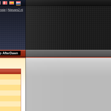
ssie
|
Nieuws2.nl