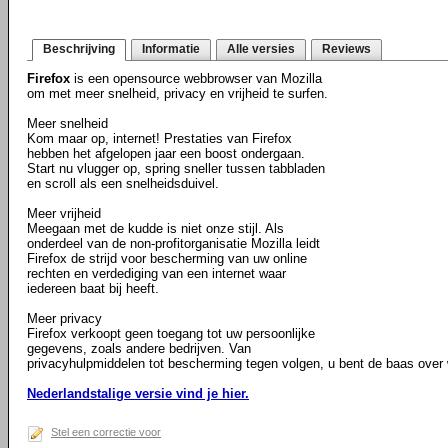
Beschrijving
Informatie
Alle versies
Reviews
Firefox
is een opensource webbrowser van Mozilla
om met meer snelheid, privacy en vrijheid te surfen.
Meer snelheid
Kom maar op, internet! Prestaties van Firefox
hebben het afgelopen jaar een boost ondergaan.
Start nu vlugger op, spring sneller tussen tabbladen
en scroll als een snelheidsduivel.
Meer vrijheid
Meegaan met de kudde is niet onze stijl. Als
onderdeel van de non-profitorganisatie Mozilla leidt
Firefox de strijd voor bescherming van uw online
rechten en verdediging van een internet waar
iedereen baat bij heeft.
Meer privacy
Firefox verkoopt geen toegang tot uw persoonlijke
gegevens, zoals andere bedrijven. Van
privacyhulpmiddelen tot bescherming tegen volgen, u bent de baas over w
Nederlandstalige versie vind je hier.
Stel een correctie voor