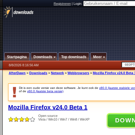
Registreren
|
Login:
Startpagina
Downloads
Top downloads
Meer
8/8/2026 8:16:56 AM
AfterDawn
>
Downloads
>
Netwerk
>
Webbrowsers
>
Mozilla Firefox v24.0 Beta 
Dit is een oude versie van deze software. Je kunt ook de
v80.0 (laatste stabiele ver
of de
v60.0 (laatste beta versie)
.
Mozilla Firefox v24.0 Beta 1
Open source
DOW
Vista / Win10 / Win7 / Win8 / WinXP