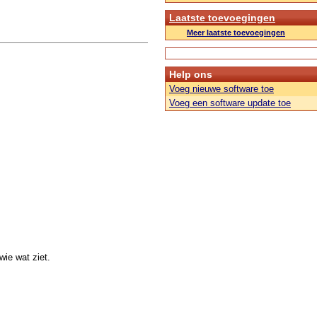
Laatste toevoegingen
Meer laatste toevoegingen
Help ons
Voeg nieuwe software toe
Voeg een software update toe
ie wat ziet.