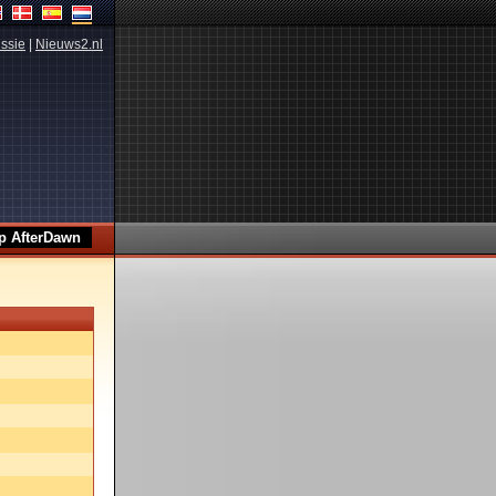
ssie
|
Nieuws2.nl