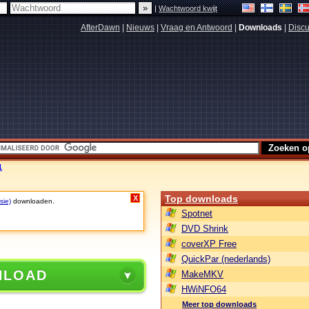
|
Wachtwoord kwijt
AfterDawn
|
Nieuws
|
Vraag en Antwoord
|
Downloads
|
Discu
1
Top downloads
X
sie)
downloaden.
Spotnet
DVD Shrink
coverXP Free
QuickPar (nederlands)
NLOAD
MakeMKV
HWiNFO64
Meer top downloads