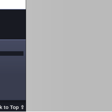
k to Top ⇧