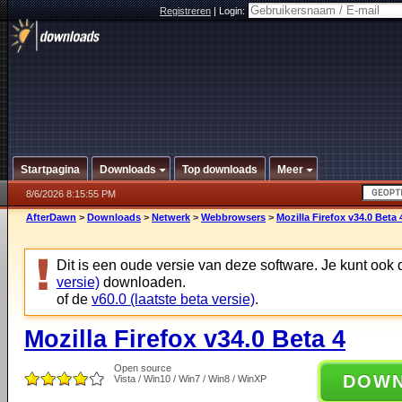
Registreren
|
Login:
Startpagina
Downloads
Top downloads
Meer
8/6/2026 8:15:55 PM
AfterDawn
>
Downloads
>
Netwerk
>
Webbrowsers
>
Mozilla Firefox v34.0 Beta 
Dit is een oude versie van deze software. Je kunt ook
versie)
downloaden.
of de
v60.0 (laatste beta versie)
.
Mozilla Firefox v34.0 Beta 4
Open source
DOW
Vista / Win10 / Win7 / Win8 / WinXP