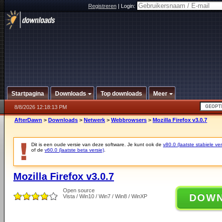
Registreren
|
Login:
Startpagina
Downloads
Top downloads
Meer
8/8/2026 12:18:13 PM
AfterDawn
>
Downloads
>
Netwerk
>
Webbrowsers
>
Mozilla Firefox v3.0.7
Dit is een oude versie van deze software. Je kunt ook de
v80.0 (laatste stabiele ver
of de
v60.0 (laatste beta versie)
.
Mozilla Firefox v3.0.7
Open source
DOW
Vista / Win10 / Win7 / Win8 / WinXP