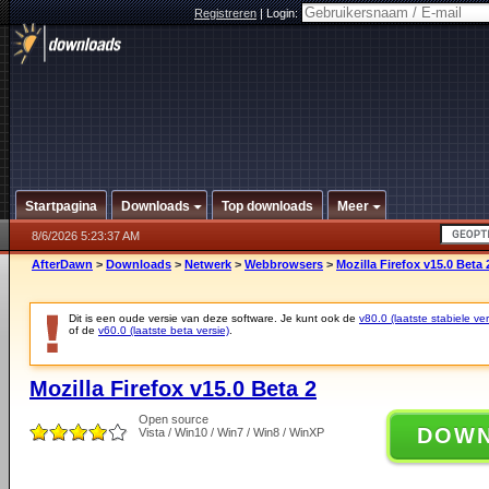
Registreren
|
Login:
Startpagina
Downloads
Top downloads
Meer
8/6/2026 5:23:37 AM
AfterDawn
>
Downloads
>
Netwerk
>
Webbrowsers
>
Mozilla Firefox v15.0 Beta 
Dit is een oude versie van deze software. Je kunt ook de
v80.0 (laatste stabiele ver
of de
v60.0 (laatste beta versie)
.
Mozilla Firefox v15.0 Beta 2
Open source
DOW
Vista / Win10 / Win7 / Win8 / WinXP