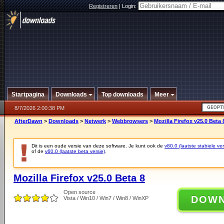
Registreren
|
Login:
Startpagina
Downloads
Top downloads
Meer
8/7/2026 2:00:38 PM
AfterDawn
>
Downloads
>
Netwerk
>
Webbrowsers
>
Mozilla Firefox v25.0 Beta 
Dit is een oude versie van deze software. Je kunt ook de
v80.0 (laatste stabiele ver
of de
v60.0 (laatste beta versie)
.
Mozilla Firefox v25.0 Beta 8
Open source
DOW
Vista / Win10 / Win7 / Win8 / WinXP