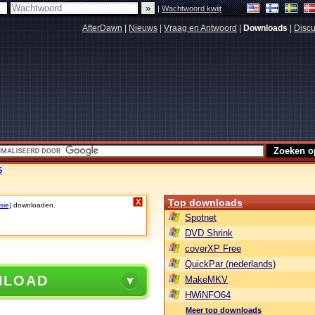
|
Wachtwoord kwijt
AfterDawn
|
Nieuws
|
Vraag en Antwoord
|
Downloads
|
Discu
5
Top downloads
X
sie)
downloaden.
Spotnet
DVD Shrink
coverXP Free
QuickPar (nederlands)
NLOAD
MakeMKV
HWiNFO64
Meer top downloads