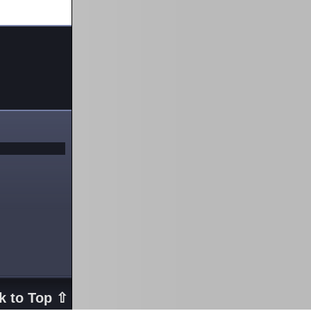
k to Top ⇧