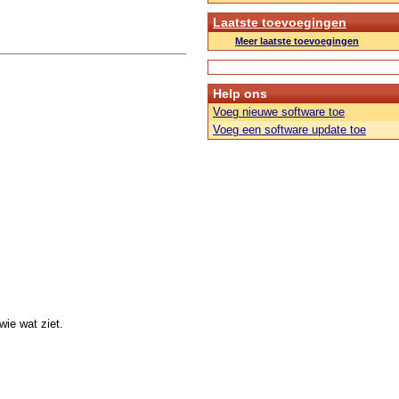
Laatste toevoegingen
Meer laatste toevoegingen
Help ons
Voeg nieuwe software toe
Voeg een software update toe
ie wat ziet.