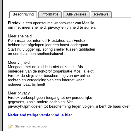
Beschrijving
Informatie
Alle versies
Reviews
Firefox
is een opensource webbrowser van Mozilla
om met meer snelheid, privacy en vrijheid te surfen.
Meer snelheid
Kom maar op, internet! Prestaties van Firefox
hebben het afgelopen jaar een boost ondergaan.
Start nu vlugger op, spring sneller tussen tabbladen
en scroll als een snelheidsduivel.
Meer vrijheid
Meegaan met de kudde is niet onze stijl. Als
onderdeel van de non-profitorganisatie Mozilla leidt
Firefox de strijd voor bescherming van uw online
rechten en verdediging van een internet waar
iedereen baat bij heeft.
Meer privacy
Firefox verkoopt geen toegang tot uw persoonlijke
gegevens, zoals andere bedrijven. Van
privacyhulpmiddelen tot bescherming tegen volgen, u bent de baas over w
Nederlandstalige versie vind je hier.
Stel een correctie voor