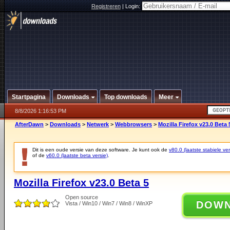
Registreren
|
Login:
Startpagina
Downloads
Top downloads
Meer
8/8/2026 1:16:53 PM
AfterDawn
>
Downloads
>
Netwerk
>
Webbrowsers
>
Mozilla Firefox v23.0 Beta 
Dit is een oude versie van deze software. Je kunt ook de
v80.0 (laatste stabiele ver
of de
v60.0 (laatste beta versie)
.
Mozilla Firefox v23.0 Beta 5
Open source
DOW
Vista / Win10 / Win7 / Win8 / WinXP