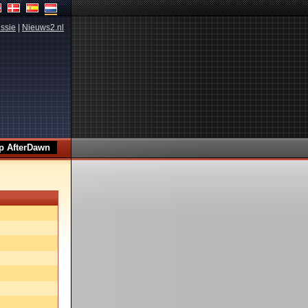
ssie
|
Nieuws2.nl