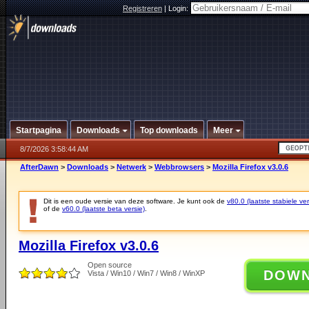
Registreren
|
Login:
Startpagina
Downloads
Top downloads
Meer
8/7/2026 3:58:44 AM
AfterDawn
>
Downloads
>
Netwerk
>
Webbrowsers
>
Mozilla Firefox v3.0.6
Dit is een oude versie van deze software. Je kunt ook de
v80.0 (laatste stabiele ver
of de
v60.0 (laatste beta versie)
.
Mozilla Firefox v3.0.6
Open source
DOW
Vista / Win10 / Win7 / Win8 / WinXP