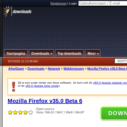
Registreren
|
Login:
Startpagina
Downloads
Top downloads
Meer
8/7/2026 11:13:48 AM
AfterDawn
>
Downloads
>
Netwerk
>
Webbrowsers
>
Mozilla Firefox v35.0 Beta 
Dit is een oude versie van deze software. Je kunt ook de
v80.0 (laatste stabiele ver
of de
v60.0 (laatste beta versie)
.
Mozilla Firefox v35.0 Beta 6
Open source
DOW
Vista / Win10 / Win7 / Win8 / WinXP