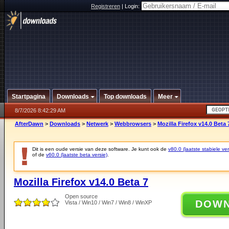
Registreren
|
Login:
Startpagina
Downloads
Top downloads
Meer
8/7/2026 8:42:29 AM
AfterDawn
>
Downloads
>
Netwerk
>
Webbrowsers
>
Mozilla Firefox v14.0 Beta 
Dit is een oude versie van deze software. Je kunt ook de
v80.0 (laatste stabiele ver
of de
v60.0 (laatste beta versie)
.
Mozilla Firefox v14.0 Beta 7
Open source
DOW
Vista / Win10 / Win7 / Win8 / WinXP