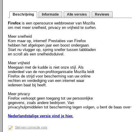
Beschrijving
Informatie
Alle versies
Reviews
Firefox
is een opensource webbrowser van Mozilla
om met meer snelheid, privacy en vrijheid te surfen.
Meer snelheid
Kom maar op, internet! Prestaties van Firefox
hebben het afgelopen jaar een boost ondergaan.
Start nu vlugger op, spring sneller tussen tabbladen
en scroll als een snelheidsduivel.
Meer vrijheid
Meegaan met de kudde is niet onze stijl. Als
onderdeel van de non-profitorganisatie Mozilla leidt
Firefox de strijd voor bescherming van uw online
rechten en verdediging van een internet waar
iedereen baat bij heeft.
Meer privacy
Firefox verkoopt geen toegang tot uw persoonlijke
gegevens, zoals andere bedrijven. Van
privacyhulpmiddelen tot bescherming tegen volgen, u bent de baas over w
Nederlandstalige versie vind je hier.
Stel een correctie voor