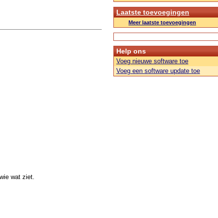
Laatste toevoegingen
Meer laatste toevoegingen
Help ons
Voeg nieuwe software toe
Voeg een software update toe
ie wat ziet.