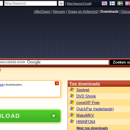
|
Wachtwoord kwijt
AfterDawn
|
Nieuws
|
Vraag en Antwoord
|
Downloads
|
Discu
7
Top downloads
X
sie)
downloaden.
Spotnet
DVD Shrink
coverXP Free
QuickPar (nederlands)
NLOAD
MakeMKV
HWiNFO64
Meer top downloads