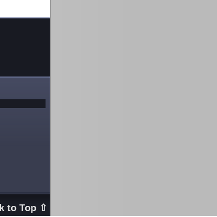
k to Top ⇧