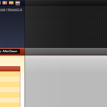
ssie
|
Nieuws2.nl