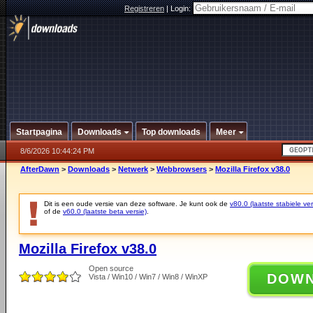
Registreren
|
Login:
Startpagina
Downloads
Top downloads
Meer
8/6/2026 10:44:24 PM
AfterDawn
>
Downloads
>
Netwerk
>
Webbrowsers
>
Mozilla Firefox v38.0
Dit is een oude versie van deze software. Je kunt ook de
v80.0 (laatste stabiele ver
of de
v60.0 (laatste beta versie)
.
Mozilla Firefox v38.0
Open source
DOW
Vista / Win10 / Win7 / Win8 / WinXP