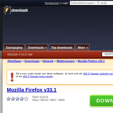
Registreren
|
Login:
Startpagina
Downloads
Top downloads
Meer
8/9/2026 4:33:57 AM
AfterDawn
>
Downloads
>
Netwerk
>
Webbrowsers
>
Mozilla Firefox v33.1
Dit is een oude versie van deze software. Je kunt ook de
v80.0 (laatste stabiele ver
of de
v60.0 (laatste beta versie)
.
Mozilla Firefox v33.1
Open source
DOW
Vista / Win10 / Win7 / Win8