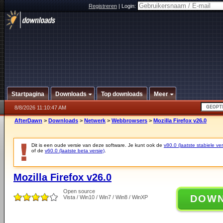
Registreren
|
Login:
Startpagina
Downloads
Top downloads
Meer
8/8/2026 11:10:47 AM
AfterDawn
>
Downloads
>
Netwerk
>
Webbrowsers
>
Mozilla Firefox v26.0
Dit is een oude versie van deze software. Je kunt ook de
v80.0 (laatste stabiele ver
of de
v60.0 (laatste beta versie)
.
Mozilla Firefox v26.0
Open source
DOW
Vista / Win10 / Win7 / Win8 / WinXP