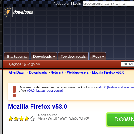
Registreren
|
Login:
Startpagina
Downloads
Top downloads
Meer
8/6/2026 10:40:39 PM
AfterDawn
>
Downloads
>
Netwerk
>
Webbrowsers
>
Mozilla Firefox v53.0
Dit is een oude versie van deze software. Je kunt ook de
v80.0 (laatste stabiele ver
of de
v60.0 (laatste beta versie)
.
Mozilla Firefox v53.0
Open source
DOW
Vista / Win10 / Win7 / Win8 / WinXP