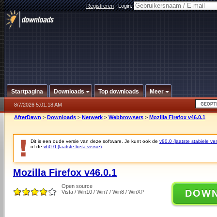
Registreren
|
Login:
Startpagina
Downloads
Top downloads
Meer
8/7/2026 5:01:18 AM
AfterDawn
>
Downloads
>
Netwerk
>
Webbrowsers
>
Mozilla Firefox v46.0.1
Dit is een oude versie van deze software. Je kunt ook de
v80.0 (laatste stabiele ver
of de
v60.0 (laatste beta versie)
.
Mozilla Firefox v46.0.1
Open source
DOW
Vista / Win10 / Win7 / Win8 / WinXP