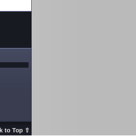
k to Top ⇧