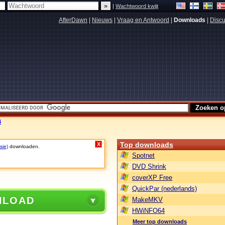
|
Wachtwoord kwijt
AfterDawn
|
Nieuws
|
Vraag en Antwoord
|
Downloads
|
Discu
4
Top downloads
X
sie)
downloaden.
Spotnet
DVD Shrink
coverXP Free
QuickPar (nederlands)
NLOAD
MakeMKV
HWiNFO64
Meer top downloads