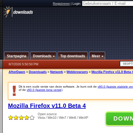
Registreren
|
Login:
Startpagina
Downloads
Top downloads
Meer
8/7/2026 5:50:50 PM
AfterDawn
>
Downloads
>
Netwerk
>
Webbrowsers
>
Mozilla Firefox v11.0 Beta 
Dit is een oude versie van deze software. Je kunt ook de
v80.0 (laatste stabiele ver
of de
v60.0 (laatste beta versie)
.
Mozilla Firefox v11.0 Beta 4
Open source
DOW
Vista / Win10 / Win7 / Win8 / WinXP