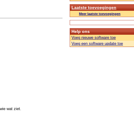
Laatste toevoegingen
Meer laatste toevoegingen
Help ons
Voeg nieuwe software toe
Voeg een software update toe
ie wat ziet.