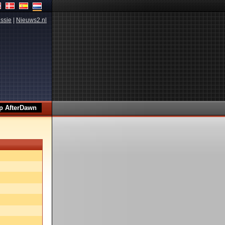
ssie
|
Nieuws2.nl