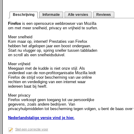
Beschrijving
Informatie
Alle versies
Reviews
Firefox
is een opensource webbrowser van Mozilla
om met meer snelheid, privacy en vrijheid te surfen.
Meer snelheid
Kom maar op, internet! Prestaties van Firefox
hebben het afgelopen jaar een boost ondergaan.
Start nu vlugger op, spring sneller tussen tabbladen
en scroll als een snelheidsduivel.
Meer vrijheid
Meegaan met de kudde is niet onze stijl. Als
onderdeel van de non-profitorganisatie Mozilla leidt
Firefox de strijd voor bescherming van uw online
rechten en verdediging van een internet waar
iedereen baat bij heeft.
Meer privacy
Firefox verkoopt geen toegang tot uw persoonlijke
gegevens, zoals andere bedrijven. Van
privacyhulpmiddelen tot bescherming tegen volgen, u bent de baas over w
Nederlandstalige versie vind je hier.
Stel een correctie voor