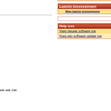
Laatste toevoegingen
Meer laatste toevoegingen
Help ons
Voeg nieuwe software toe
Voeg een software update toe
ie wat ziet.