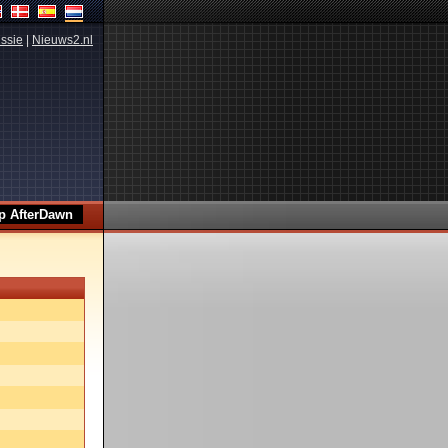
ssie
|
Nieuws2.nl