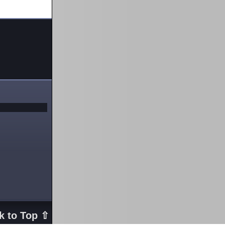
k to Top ⇧