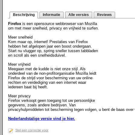
Beschrijving
Informatie
Alle versies
Reviews
Firefox
is een opensource webbrowser van Mozilla
om met meer snelheid, privacy en vrijheid te surfen.
Meer snelheid
Kom maar op, internet! Prestaties van Firefox
hebben het afgelopen jaar een boost ondergaan.
Start nu vlugger op, spring sneller tussen tabbladen
en scroll als een snelheidsduivel.
Meer vrijheid
Meegaan met de kudde is niet onze stijl. Als
onderdeel van de non-profitorganisatie Mozilla leidt
Firefox de strijd voor bescherming van uw online
rechten en verdediging van een internet waar
iedereen baat bij heeft.
Meer privacy
Firefox verkoopt geen toegang tot uw persoonlijke
gegevens, zoals andere bedrijven. Van
privacyhulpmiddelen tot bescherming tegen volgen, u bent de baas over w
Nederlandstalige versie vind je hier.
Stel een correctie voor