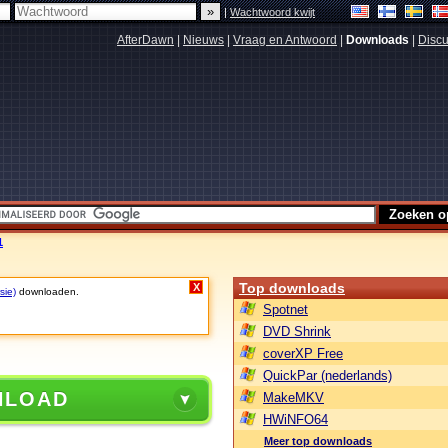
|
Wachtwoord kwijt
AfterDawn
|
Nieuws
|
Vraag en Antwoord
|
Downloads
|
Discu
1
Top downloads
X
sie)
downloaden.
Spotnet
DVD Shrink
coverXP Free
QuickPar (nederlands)
NLOAD
MakeMKV
HWiNFO64
Meer top downloads