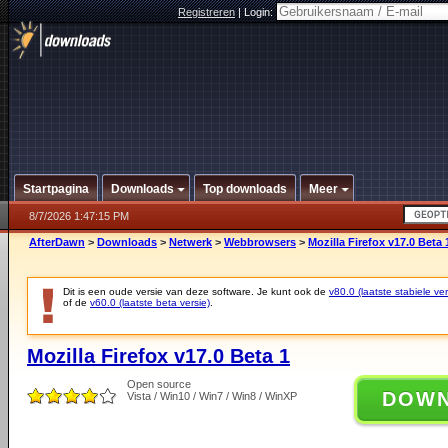
Registreren
|
Login:
Startpagina
Downloads
Top downloads
Meer
8/7/2026 1:47:15 PM
AfterDawn
>
Downloads
>
Netwerk
>
Webbrowsers
>
Mozilla Firefox v17.0 Beta 
Dit is een oude versie van deze software. Je kunt ook de
v80.0 (laatste stabiele ver
of de
v60.0 (laatste beta versie)
.
Mozilla Firefox v17.0 Beta 1
Open source
DOW
Vista / Win10 / Win7 / Win8 / WinXP