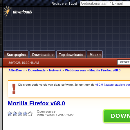
Registreren
|
Login:
Startpagina
Downloads
Top downloads
Meer
8/9/2026 10:19:46 AM
AfterDawn
>
Downloads
>
Netwerk
>
Webbrowsers
>
Mozilla Firefox v68.0
Dit is een oude versie van deze software. Je kunt ook de
v80.0 (laatste stabiele ver
Mozilla Firefox v68.0
Open source
DOW
Vista / Win10 / Win7 / Win8