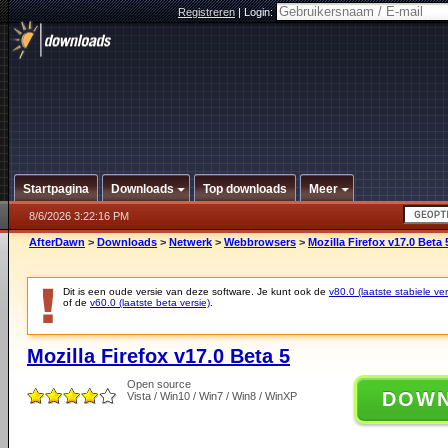
Registreren
|
Login:
Startpagina
Downloads
Top downloads
Meer
8/6/2026 3:22:16 PM
AfterDawn
>
Downloads
>
Netwerk
>
Webbrowsers
>
Mozilla Firefox v17.0 Beta 
Dit is een oude versie van deze software. Je kunt ook de
v80.0 (laatste stabiele ver
of de
v60.0 (laatste beta versie)
.
Mozilla Firefox v17.0 Beta 5
Open source
DOW
Vista / Win10 / Win7 / Win8 / WinXP