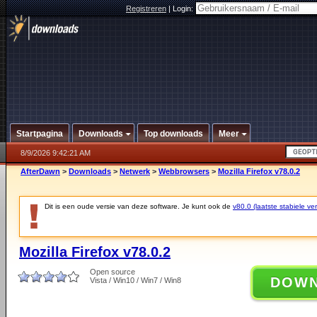
Registreren
|
Login:
Startpagina
Downloads
Top downloads
Meer
8/9/2026 9:42:21 AM
AfterDawn
>
Downloads
>
Netwerk
>
Webbrowsers
>
Mozilla Firefox v78.0.2
Dit is een oude versie van deze software. Je kunt ook de
v80.0 (laatste stabiele ver
Mozilla Firefox v78.0.2
Open source
DOW
Vista / Win10 / Win7 / Win8