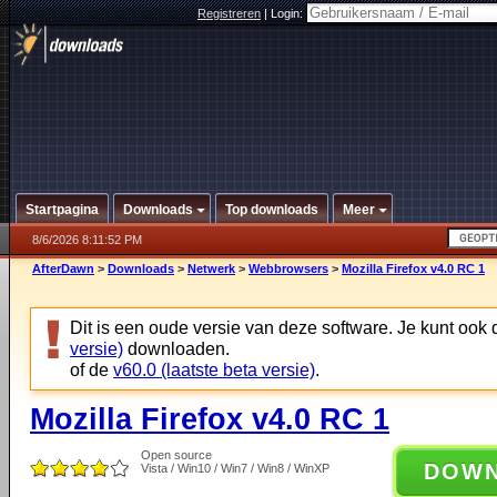
Registreren
|
Login:
Startpagina
Downloads
Top downloads
Meer
8/6/2026 8:11:52 PM
AfterDawn
>
Downloads
>
Netwerk
>
Webbrowsers
>
Mozilla Firefox v4.0 RC 1
Dit is een oude versie van deze software. Je kunt ook
versie)
downloaden.
of de
v60.0 (laatste beta versie)
.
Mozilla Firefox v4.0 RC 1
Open source
DOW
Vista / Win10 / Win7 / Win8 / WinXP