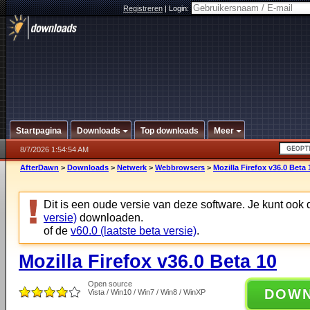
Registreren
|
Login:
Startpagina
Downloads
Top downloads
Meer
8/7/2026 1:54:54 AM
AfterDawn
>
Downloads
>
Netwerk
>
Webbrowsers
>
Mozilla Firefox v36.0 Beta 
Dit is een oude versie van deze software. Je kunt ook
versie)
downloaden.
of de
v60.0 (laatste beta versie)
.
Mozilla Firefox v36.0 Beta 10
Open source
DOW
Vista / Win10 / Win7 / Win8 / WinXP