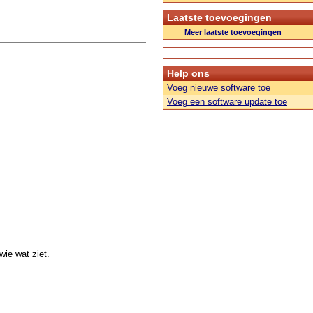
Laatste toevoegingen
Meer laatste toevoegingen
Help ons
Voeg nieuwe software toe
Voeg een software update toe
ie wat ziet.