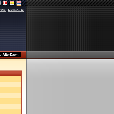
ssie
|
Nieuws2.nl