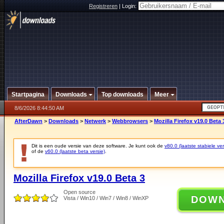
Registreren
|
Login:
Startpagina
Downloads
Top downloads
Meer
8/6/2026 8:44:50 AM
AfterDawn
>
Downloads
>
Netwerk
>
Webbrowsers
>
Mozilla Firefox v19.0 Beta 
Dit is een oude versie van deze software. Je kunt ook de
v80.0 (laatste stabiele ver
of de
v60.0 (laatste beta versie)
.
Mozilla Firefox v19.0 Beta 3
Open source
DOW
Vista / Win10 / Win7 / Win8 / WinXP