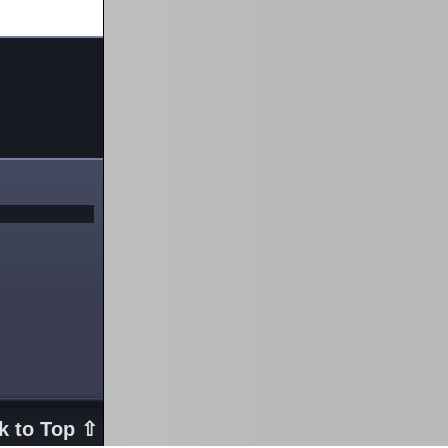
k to Top ⇧