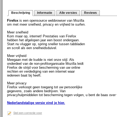
Beschrijving
Informatie
Alle versies
Reviews
Firefox
is een opensource webbrowser van Mozilla
om met meer snelheid, privacy en vrijheid te surfen.
Meer snelheid
Kom maar op, internet! Prestaties van Firefox
hebben het afgelopen jaar een boost ondergaan.
Start nu vlugger op, spring sneller tussen tabbladen
en scroll als een snelheidsduivel.
Meer vrijheid
Meegaan met de kudde is niet onze stijl. Als
onderdeel van de non-profitorganisatie Mozilla leidt
Firefox de strijd voor bescherming van uw online
rechten en verdediging van een internet waar
iedereen baat bij heeft.
Meer privacy
Firefox verkoopt geen toegang tot uw persoonlijke
gegevens, zoals andere bedrijven. Van
privacyhulpmiddelen tot bescherming tegen volgen, u bent de baas over w
Nederlandstalige versie vind je hier.
Stel een correctie voor