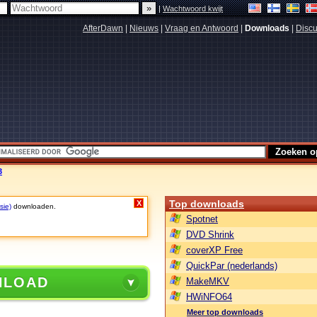
|
Wachtwoord kwijt
AfterDawn
|
Nieuws
|
Vraag en Antwoord
|
Downloads
|
Discu
3
Top downloads
X
sie)
downloaden.
Spotnet
DVD Shrink
coverXP Free
QuickPar (nederlands)
NLOAD
MakeMKV
HWiNFO64
Meer top downloads