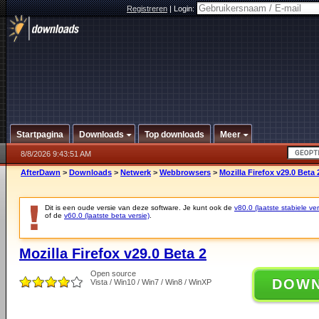
Registreren
|
Login:
Startpagina
Downloads
Top downloads
Meer
8/8/2026 9:43:51 AM
AfterDawn
>
Downloads
>
Netwerk
>
Webbrowsers
>
Mozilla Firefox v29.0 Beta 
Dit is een oude versie van deze software. Je kunt ook de
v80.0 (laatste stabiele ver
of de
v60.0 (laatste beta versie)
.
Mozilla Firefox v29.0 Beta 2
Open source
DOW
Vista / Win10 / Win7 / Win8 / WinXP