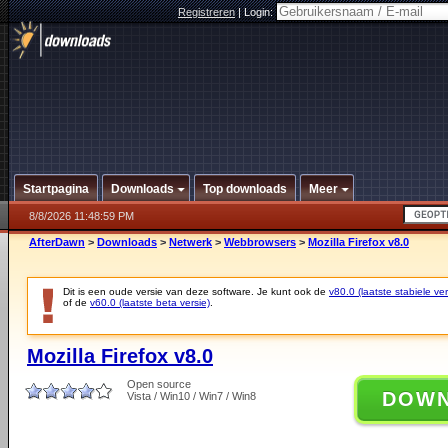
Registreren
|
Login:
Startpagina
Downloads
Top downloads
Meer
8/8/2026 11:48:59 PM
AfterDawn
>
Downloads
>
Netwerk
>
Webbrowsers
>
Mozilla Firefox v8.0
Dit is een oude versie van deze software. Je kunt ook de
v80.0 (laatste stabiele ver
of de
v60.0 (laatste beta versie)
.
Mozilla Firefox v8.0
Open source
DOW
Vista / Win10 / Win7 / Win8