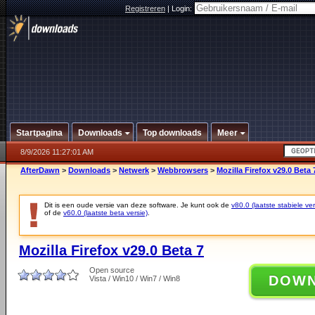
Registreren
|
Login:
Startpagina
Downloads
Top downloads
Meer
8/9/2026 11:27:01 AM
AfterDawn
>
Downloads
>
Netwerk
>
Webbrowsers
>
Mozilla Firefox v29.0 Beta 
Dit is een oude versie van deze software. Je kunt ook de
v80.0 (laatste stabiele ver
of de
v60.0 (laatste beta versie)
.
Mozilla Firefox v29.0 Beta 7
Open source
DOW
Vista / Win10 / Win7 / Win8