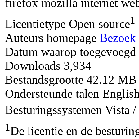
firefox
mozilla
internet
web
1
Licentietype
Open source
Auteurs homepage
Bezoek 
Datum waarop toegevoegd
Downloads
3,934
Bestandsgrootte
42.12 M
Ondersteunde talen
Englis
Besturingssystemen
Vista 
1
De licentie en de besturin