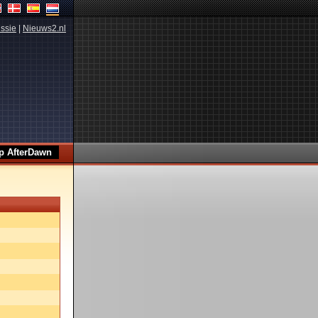
ssie
|
Nieuws2.nl