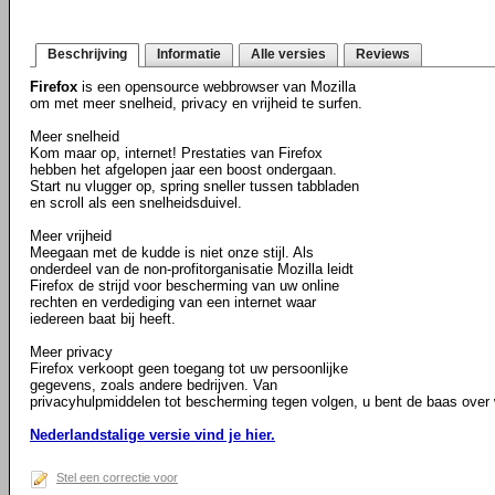
Beschrijving
Informatie
Alle versies
Reviews
Firefox
is een opensource webbrowser van Mozilla
om met meer snelheid, privacy en vrijheid te surfen.
Meer snelheid
Kom maar op, internet! Prestaties van Firefox
hebben het afgelopen jaar een boost ondergaan.
Start nu vlugger op, spring sneller tussen tabbladen
en scroll als een snelheidsduivel.
Meer vrijheid
Meegaan met de kudde is niet onze stijl. Als
onderdeel van de non-profitorganisatie Mozilla leidt
Firefox de strijd voor bescherming van uw online
rechten en verdediging van een internet waar
iedereen baat bij heeft.
Meer privacy
Firefox verkoopt geen toegang tot uw persoonlijke
gegevens, zoals andere bedrijven. Van
privacyhulpmiddelen tot bescherming tegen volgen, u bent de baas over w
Nederlandstalige versie vind je hier.
Stel een correctie voor