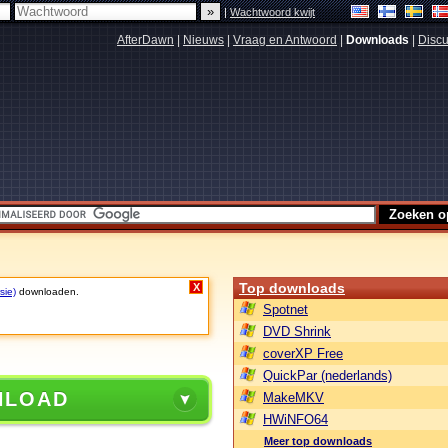
|
Wachtwoord kwijt
AfterDawn
|
Nieuws
|
Vraag en Antwoord
|
Downloads
|
Discu
Top downloads
X
sie)
downloaden.
Spotnet
DVD Shrink
coverXP Free
QuickPar (nederlands)
NLOAD
MakeMKV
HWiNFO64
Meer top downloads