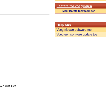
Laatste toevoegingen
Meer laatste toevoegingen
Help ons
Voeg nieuwe software toe
Voeg een software update toe
ie wat ziet.