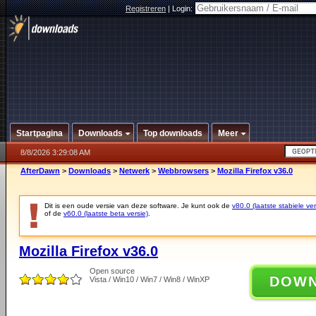
Registreren
|
Login:
Startpagina
Downloads
Top downloads
Meer
8/8/2026 3:29:08 AM
AfterDawn
>
Downloads
>
Netwerk
>
Webbrowsers
>
Mozilla Firefox v36.0
Dit is een oude versie van deze software. Je kunt ook de
v80.0 (laatste stabiele ver
of de
v60.0 (laatste beta versie)
.
Mozilla Firefox v36.0
Open source
DOW
Vista / Win10 / Win7 / Win8 / WinXP