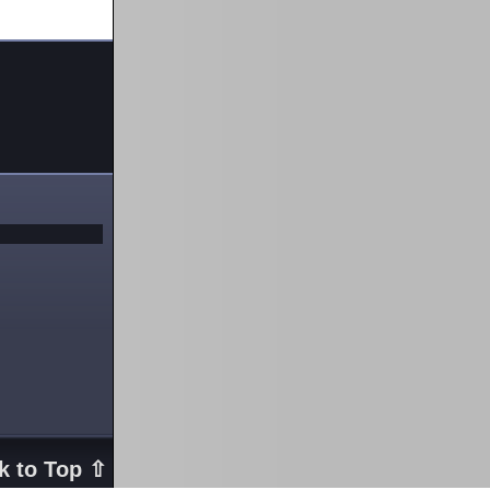
k to Top ⇧