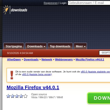
Registreren
|
Login:
Startpagina
Downloads
Top downloads
Meer
8/10/2026 4:04:54 AM
AfterDawn
>
Downloads
>
Netwerk
>
Webbrowsers
>
Mozilla Firefox v44.0.1
Dit is een oude versie van deze software. Je kunt ook de
v80.0 (laatste stabiele ver
of de
v60.0 (laatste beta versie)
.
Mozilla Firefox v44.0.1
Open source
DOW
Vista / Win10 / Win7 / Win8