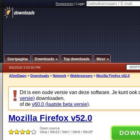
Registreren
|
Login:
Startpagina
Downloads
Top downloads
Meer
8/6/2026 3:53:50 PM
AfterDawn
>
Downloads
>
Netwerk
>
Webbrowsers
>
Mozilla Firefox v52.0
Dit is een oude versie van deze software. Je kunt ook
versie)
downloaden.
of de
v60.0 (laatste beta versie)
.
Mozilla Firefox v52.0
Open source
DOW
Vista / Win10 / Win7 / Win8 / WinXP