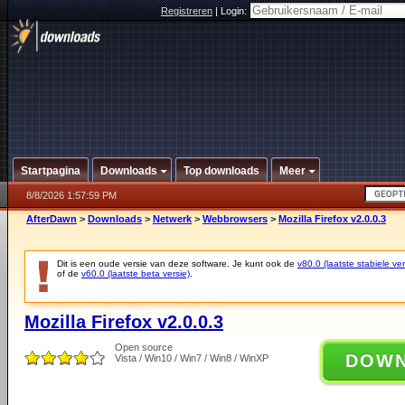
Registreren
|
Login:
Startpagina
Downloads
Top downloads
Meer
8/8/2026 1:57:59 PM
AfterDawn
>
Downloads
>
Netwerk
>
Webbrowsers
>
Mozilla Firefox v2.0.0.3
Dit is een oude versie van deze software. Je kunt ook de
v80.0 (laatste stabiele ver
of de
v60.0 (laatste beta versie)
.
Mozilla Firefox v2.0.0.3
Open source
DOW
Vista / Win10 / Win7 / Win8 / WinXP