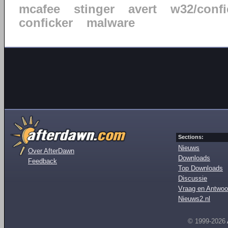
mcafee
stinger
avert
w32/confi
conficker
malware
Sections:
Nieuws
Over AfterDawn
Downloads
Feedback
Top Downloads
Discussie
Vraag en Antwoo
Nieuws2.nl
© 1999-2026