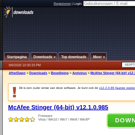
Registreren
|
Login:
Startpagina
Downloads
Top downloads
Meer
8/6/2026 10:30:33 PM
AfterDawn
>
Downloads
>
Beveiliging
>
Antivirus
>
McAfee Stinger (64-bit) v12.
Dit is een oude versie van deze software. Je kunt ook de
v12.2.0.89 (laatste stabie
McAfee Stinger (64-bit) v12.1.0.985
Freeware
DOW
Vista / Win10 / Win7 / Win8 / WinXP