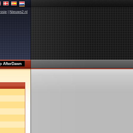
ssie
|
Nieuws2.nl