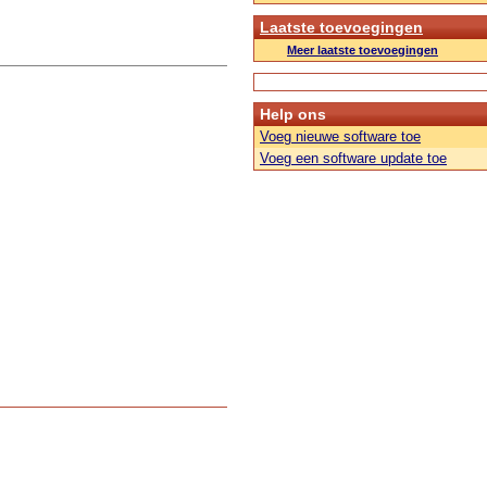
Laatste toevoegingen
Meer laatste toevoegingen
Help ons
Voeg nieuwe software toe
Voeg een software update toe