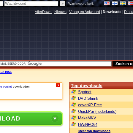
|
Wachtwoord kwijt
AfterDawn
|
Nieuws
|
Vraag en Antwoord
|
Downloads
|
Discu
1.0.1056
Top downloads
X
le versie)
downloaden.
Spotnet
DVD Shrink
coverXP Free
QuickPar (nederlands)
NLOAD
MakeMKV
HWiNFO64
Meer top downloads