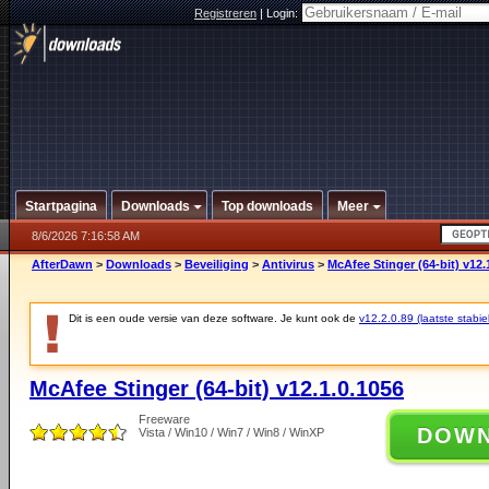
Registreren
|
Login:
Startpagina
Downloads
Top downloads
Meer
8/6/2026 7:16:58 AM
AfterDawn
>
Downloads
>
Beveiliging
>
Antivirus
>
McAfee Stinger (64-bit) v12.
Dit is een oude versie van deze software. Je kunt ook de
v12.2.0.89 (laatste stabie
McAfee Stinger (64-bit) v12.1.0.1056
Freeware
DOW
Vista / Win10 / Win7 / Win8 / WinXP