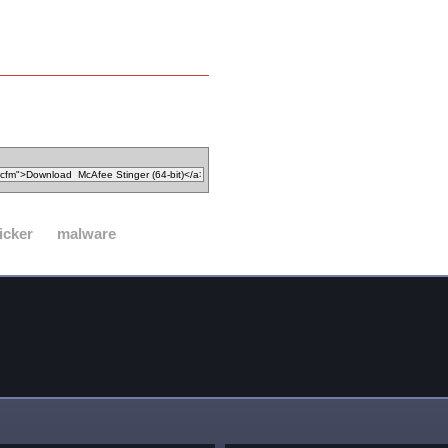
icker
malware