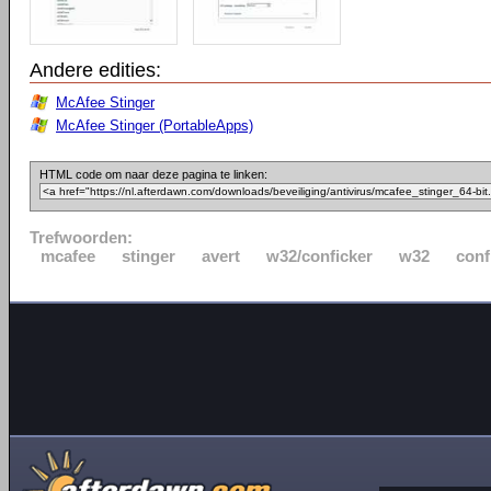
Andere edities:
McAfee Stinger
McAfee Stinger (PortableApps)
HTML code om naar deze pagina te linken:
Trefwoorden:
mcafee
stinger
avert
w32/conficker
w32
conf