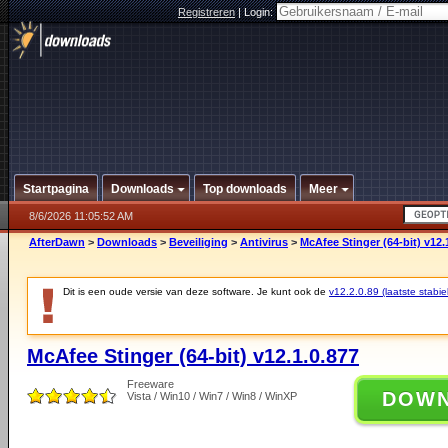
Registreren
|
Login:
Startpagina
Downloads
Top downloads
Meer
8/6/2026 11:05:52 AM
AfterDawn
>
Downloads
>
Beveiliging
>
Antivirus
>
McAfee Stinger (64-bit) v12.
Dit is een oude versie van deze software. Je kunt ook de
v12.2.0.89 (laatste stabie
McAfee Stinger (64-bit) v12.1.0.877
Freeware
DOW
Vista / Win10 / Win7 / Win8 / WinXP