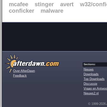
mcafee
stinger
avert
w32/confi
conficker
malware
Sections:
Nieuws
Over AfterDawn
Downloads
Feedback
Top Downloads
Discussie
Vraag en Antwoo
Nieuws2.nl
© 1999-2026