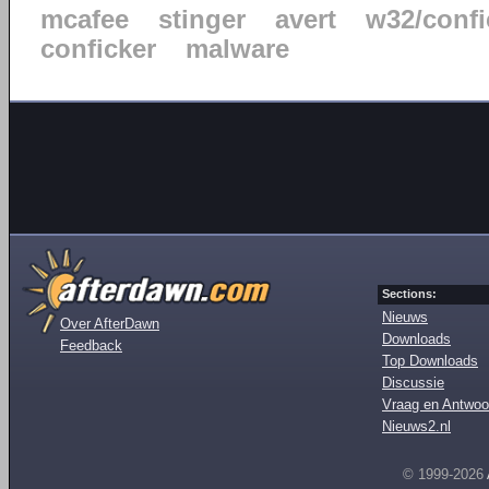
mcafee
stinger
avert
w32/confi
conficker
malware
Sections:
Nieuws
Over AfterDawn
Downloads
Feedback
Top Downloads
Discussie
Vraag en Antwoo
Nieuws2.nl
© 1999-2026