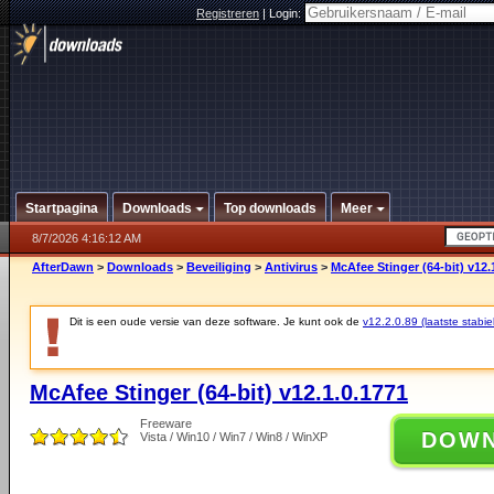
Registreren
|
Login:
Startpagina
Downloads
Top downloads
Meer
8/7/2026 4:16:12 AM
AfterDawn
>
Downloads
>
Beveiliging
>
Antivirus
>
McAfee Stinger (64-bit) v12.
Dit is een oude versie van deze software. Je kunt ook de
v12.2.0.89 (laatste stabie
McAfee Stinger (64-bit) v12.1.0.1771
Freeware
DOW
Vista / Win10 / Win7 / Win8 / WinXP