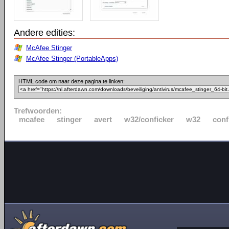
Andere edities:
McAfee Stinger
McAfee Stinger (PortableApps)
HTML code om naar deze pagina te linken:
Trefwoorden:
mcafee
stinger
avert
w32/conficker
w32
conf