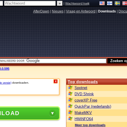
|
Wachtwoord kwijt
AfterDawn
|
Nieuws
|
Vraag en Antwoord
|
Downloads
|
Discu
0.0.595
Top downloads
X
le versie)
downloaden.
Spotnet
DVD Shrink
coverXP Free
QuickPar (nederlands)
NLOAD
MakeMKV
HWiNFO64
Meer top downloads