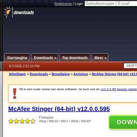
Registreren
|
Login:
Startpagina
Downloads
Top downloads
Meer
8/7/2026 2:51:15 PM
AfterDawn
>
Downloads
>
Beveiliging
>
Antivirus
>
McAfee Stinger (64-bit) v12.
Dit is een oude versie van deze software. Je kunt ook de
v12.2.0.89 (laatste stabie
McAfee Stinger (64-bit) v12.0.0.595
Freeware
DOW
Vista / Win10 / Win7 / Win8 / WinXP