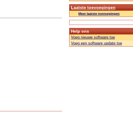
Laatste toevoegingen
Meer laatste toevoegingen
Help ons
Voeg nieuwe software toe
Voeg een software update toe