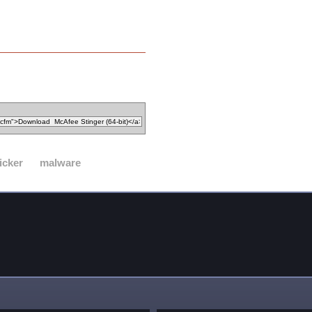
icker
malware