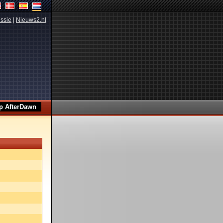
ssie
|
Nieuws2.nl