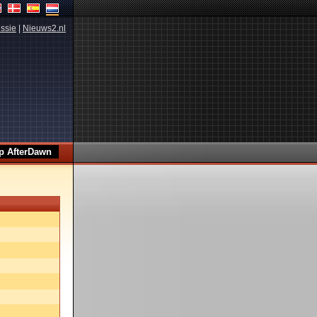
ssie
|
Nieuws2.nl