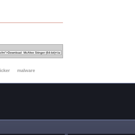
icker
malware