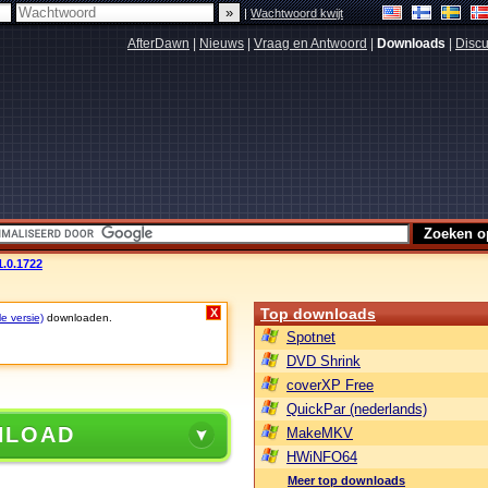
|
Wachtwoord kwijt
AfterDawn
|
Nieuws
|
Vraag en Antwoord
|
Downloads
|
Discu
1.0.1722
Top downloads
X
le versie)
downloaden.
Spotnet
DVD Shrink
coverXP Free
QuickPar (nederlands)
NLOAD
MakeMKV
HWiNFO64
Meer top downloads