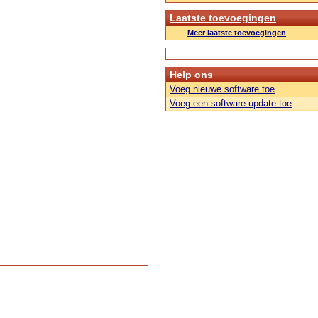
Laatste toevoegingen
Meer laatste toevoegingen
Help ons
Voeg nieuwe software toe
Voeg een software update toe