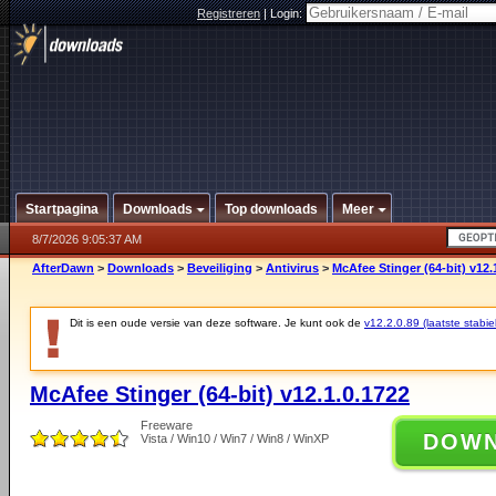
Registreren
|
Login:
Startpagina
Downloads
Top downloads
Meer
8/7/2026 9:05:37 AM
AfterDawn
>
Downloads
>
Beveiliging
>
Antivirus
>
McAfee Stinger (64-bit) v12.
Dit is een oude versie van deze software. Je kunt ook de
v12.2.0.89 (laatste stabie
McAfee Stinger (64-bit) v12.1.0.1722
Freeware
DOW
Vista / Win10 / Win7 / Win8 / WinXP