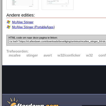
Andere edities:
McAfee Stinger
McAfee Stinger (PortableApps)
HTML code om naar deze pagina te linken:
Trefwoorden:
mcafee
stinger
avert
w32/conficker
w32
conf