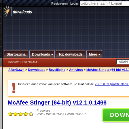
Registreren
|
Login:
Startpagina
Downloads
Top downloads
Meer
8/9/2026 1:04:39 AM
AfterDawn
>
Downloads
>
Beveiliging
>
Antivirus
>
McAfee Stinger (64-bit) v12.
Dit is een oude versie van deze software. Je kunt ook de
v12.2.0.89 (laatste stabie
McAfee Stinger (64-bit) v12.1.0.1466
Freeware
DOW
Vista / Win10 / Win7 / Win8 / WinXP