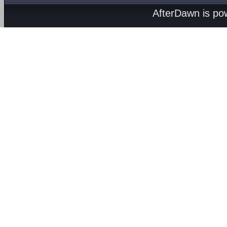
AfterDawn is p