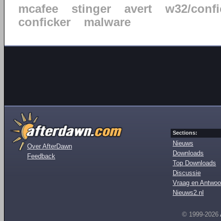
mcafee
stinger
avert
w32/confi
conficker
malware
Sections:
Nieuws
Over AfterDawn
Downloads
Feedback
Top Downloads
Discussie
Vraag en Antwoo
Nieuws2.nl
© 1999-2026