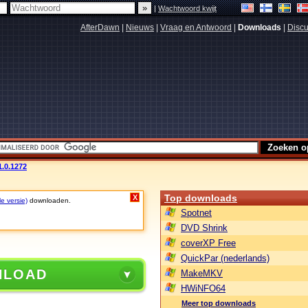
|
Wachtwoord kwijt
AfterDawn
|
Nieuws
|
Vraag en Antwoord
|
Downloads
|
Discu
1.0.1272
Top downloads
X
le versie)
downloaden.
Spotnet
DVD Shrink
coverXP Free
QuickPar (nederlands)
NLOAD
MakeMKV
HWiNFO64
Meer top downloads