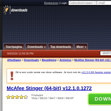
Registreren
|
Login:
Startpagina
Downloads
Top downloads
Meer
8/9/2026 12:59:28 PM
AfterDawn
>
Downloads
>
Beveiliging
>
Antivirus
>
McAfee Stinger (64-bit) v12.
Dit is een oude versie van deze software. Je kunt ook de
v12.2.0.89 (laatste stabie
McAfee Stinger (64-bit) v12.1.0.1272
Freeware
DOW
Vista / Win10 / Win7 / Win8 / WinXP