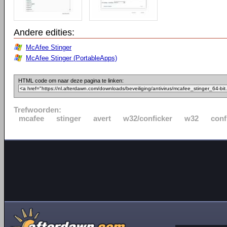
Andere edities:
McAfee Stinger
McAfee Stinger (PortableApps)
HTML code om naar deze pagina te linken:
Trefwoorden:
mcafee
stinger
avert
w32/conficker
w32
conf