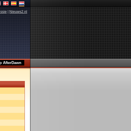
ssie
|
Nieuws2.nl