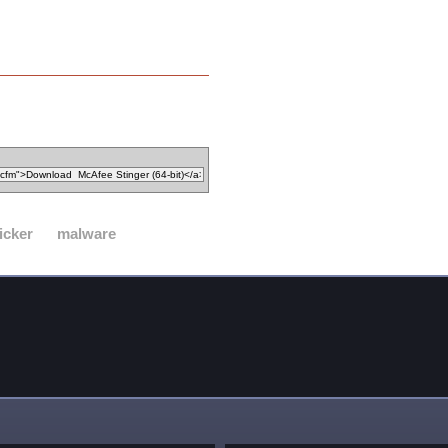
icker
malware