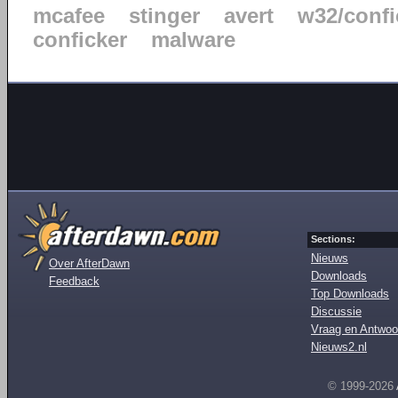
mcafee
stinger
avert
w32/confi
conficker
malware
Sections:
Nieuws
Over AfterDawn
Downloads
Feedback
Top Downloads
Discussie
Vraag en Antwoo
Nieuws2.nl
© 1999-2026