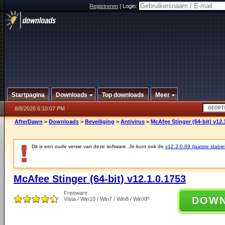
Registreren
|
Login:
Startpagina
Downloads
Top downloads
Meer
8/8/2026 6:10:07 PM
AfterDawn
>
Downloads
>
Beveiliging
>
Antivirus
>
McAfee Stinger (64-bit) v12.
Dit is een oude versie van deze software. Je kunt ook de
v12.2.0.89 (laatste stabie
McAfee Stinger (64-bit) v12.1.0.1753
Freeware
DOW
Vista / Win10 / Win7 / Win8 / WinXP