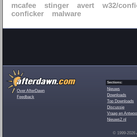
mcafee
stinger
avert
w32/confi
conficker
malware
Sections:
Nieuws
Over AfterDawn
Downloads
Feedback
Top Downloads
Discussie
Vraag en Antwoo
Nieuws2.nl
© 1999-2026