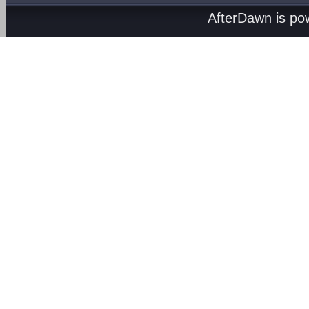
AfterDawn is p