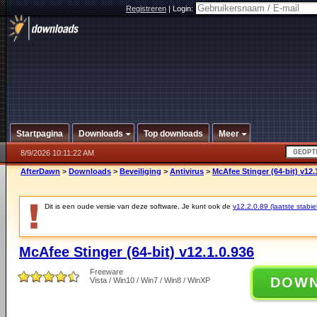
Registreren
|
Login:
Startpagina
Downloads
Top downloads
Meer
8/9/2026 10:11:22 AM
AfterDawn
>
Downloads
>
Beveiliging
>
Antivirus
>
McAfee Stinger (64-bit) v12.
Dit is een oude versie van deze software. Je kunt ook de
v12.2.0.89 (laatste stabie
McAfee Stinger (64-bit) v12.1.0.936
Freeware
DOW
Vista / Win10 / Win7 / Win8 / WinXP