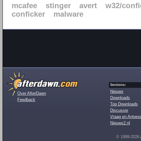
mcafee
stinger
avert
w32/confi
conficker
malware
Sections:
Nieuws
Over AfterDawn
Downloads
Feedback
Top Downloads
Discussie
Vraag en Antwoo
Nieuws2.nl
© 1999-2026