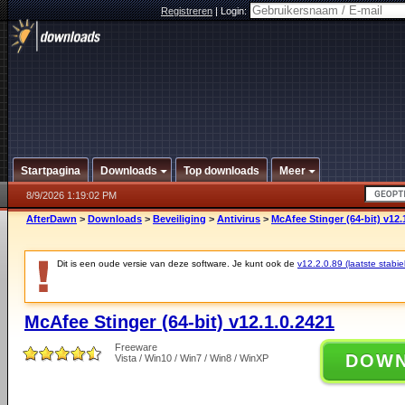
Registreren
|
Login:
Startpagina
Downloads
Top downloads
Meer
8/9/2026 1:19:02 PM
AfterDawn
>
Downloads
>
Beveiliging
>
Antivirus
>
McAfee Stinger (64-bit) v12.
Dit is een oude versie van deze software. Je kunt ook de
v12.2.0.89 (laatste stabie
McAfee Stinger (64-bit) v12.1.0.2421
Freeware
DOW
Vista / Win10 / Win7 / Win8 / WinXP