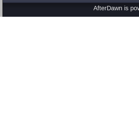
AfterDawn is p