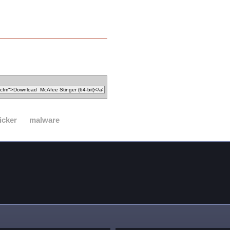
icker
malware