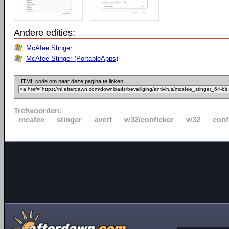
Andere edities:
McAfee Stinger
McAfee Stinger (PortableApps)
HTML code om naar deze pagina te linken:
Trefwoorden:
mcafee
stinger
avert
w32/conficker
w32
conf