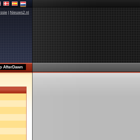
ssie
|
Nieuws2.nl