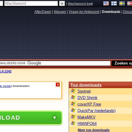
|
Wachtwoord kwijt
AfterDawn
|
Nieuws
|
Vraag en Antwoord
|
Downloads
|
Discu
1.0.1242
Top downloads
X
le versie)
downloaden.
Spotnet
DVD Shrink
coverXP Free
QuickPar (nederlands)
NLOAD
MakeMKV
HWiNFO64
Meer top downloads