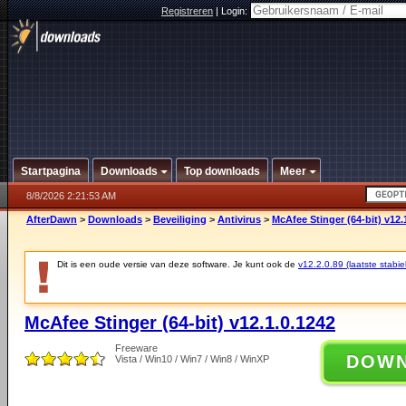
Registreren
|
Login:
Startpagina
Downloads
Top downloads
Meer
8/8/2026 2:21:53 AM
AfterDawn
>
Downloads
>
Beveiliging
>
Antivirus
>
McAfee Stinger (64-bit) v12.
Dit is een oude versie van deze software. Je kunt ook de
v12.2.0.89 (laatste stabie
McAfee Stinger (64-bit) v12.1.0.1242
Freeware
DOW
Vista / Win10 / Win7 / Win8 / WinXP