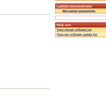
Laatste toevoegingen
Meer laatste toevoegingen
Help ons
Voeg nieuwe software toe
Voeg een software update toe