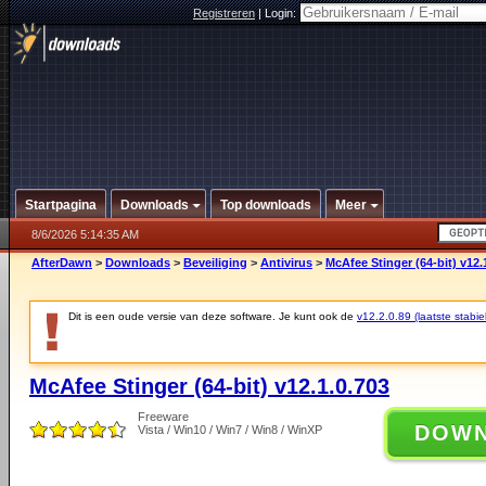
Registreren
|
Login:
Startpagina
Downloads
Top downloads
Meer
8/6/2026 5:14:35 AM
AfterDawn
>
Downloads
>
Beveiliging
>
Antivirus
>
McAfee Stinger (64-bit) v12.
Dit is een oude versie van deze software. Je kunt ook de
v12.2.0.89 (laatste stabie
McAfee Stinger (64-bit) v12.1.0.703
Freeware
DOW
Vista / Win10 / Win7 / Win8 / WinXP