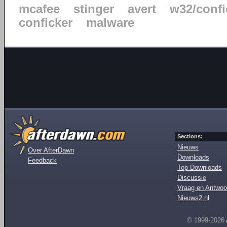
mcafee
stinger
avert
w32/confi
conficker
malware
Sections:
Nieuws
Over AfterDawn
Downloads
Feedback
Top Downloads
Discussie
Vraag en Antwoo
Nieuws2.nl
© 1999-2026