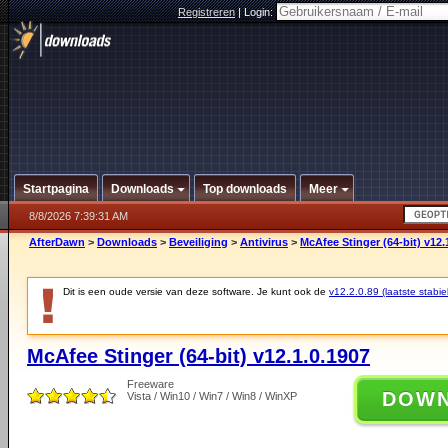
Registreren
|
Login:
Startpagina
Downloads
Top downloads
Meer
8/8/2026 7:39:31 AM
AfterDawn
>
Downloads
>
Beveiliging
>
Antivirus
>
McAfee Stinger (64-bit) v12.
Dit is een oude versie van deze software. Je kunt ook de
v12.2.0.89 (laatste stabie
McAfee Stinger (64-bit) v12.1.0.1907
Freeware
DOW
Vista / Win10 / Win7 / Win8 / WinXP