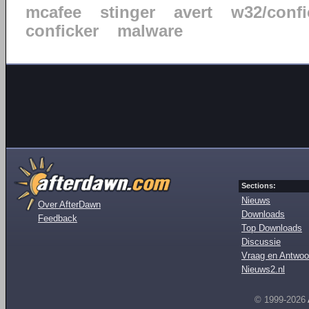
mcafee
stinger
avert
w32/confi
conficker
malware
Sections:
Nieuws
Over AfterDawn
Downloads
Feedback
Top Downloads
Discussie
Vraag en Antwoo
Nieuws2.nl
© 1999-2026