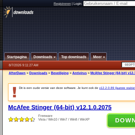
Registreren
|
Login:
Startpagina
Downloads
Top downloads
Meer
8/7/2026 9:11:27 AM
AfterDawn
>
Downloads
>
Beveiliging
>
Antivirus
>
McAfee Stinger (64-bit) v12.
Dit is een oude versie van deze software. Je kunt ook de
v12.2.0.89 (laatste stabie
McAfee Stinger (64-bit) v12.1.0.2075
Freeware
DOW
Vista / Win10 / Win7 / Win8 / WinXP