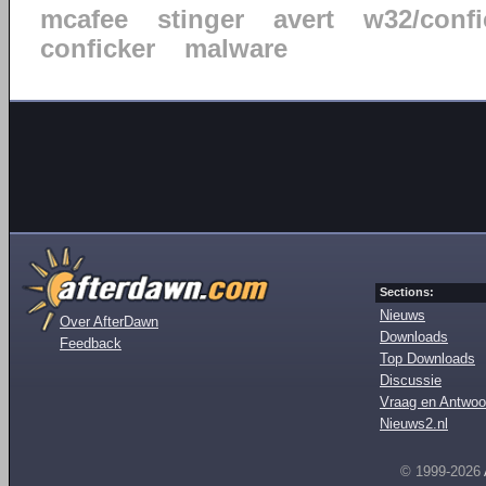
mcafee
stinger
avert
w32/confi
conficker
malware
Sections:
Nieuws
Over AfterDawn
Downloads
Feedback
Top Downloads
Discussie
Vraag en Antwoo
Nieuws2.nl
© 1999-2026