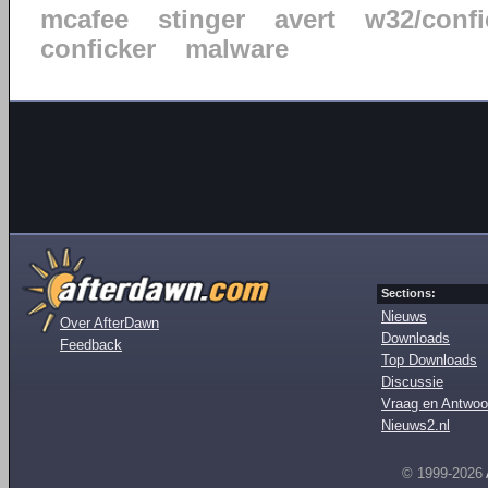
mcafee
stinger
avert
w32/confi
conficker
malware
Sections:
Nieuws
Over AfterDawn
Downloads
Feedback
Top Downloads
Discussie
Vraag en Antwoo
Nieuws2.nl
© 1999-2026