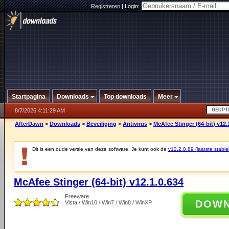
Registreren
|
Login:
Startpagina
Downloads
Top downloads
Meer
8/7/2026 4:11:29 AM
AfterDawn
>
Downloads
>
Beveiliging
>
Antivirus
>
McAfee Stinger (64-bit) v12.
Dit is een oude versie van deze software. Je kunt ook de
v12.2.0.89 (laatste stabie
McAfee Stinger (64-bit) v12.1.0.634
Freeware
DOW
Vista / Win10 / Win7 / Win8 / WinXP