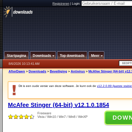
Registreren
|
Login:
Startpagina
Downloads
Top downloads
Meer
8/6/2026 10:13:41 AM
AfterDawn
>
Downloads
>
Beveiliging
>
Antivirus
>
McAfee Stinger (64-bit) v12.
Dit is een oude versie van deze software. Je kunt ook de
v12.2.0.89 (laatste stabie
McAfee Stinger (64-bit) v12.1.0.1854
Freeware
DOW
Vista / Win10 / Win7 / Win8 / WinXP