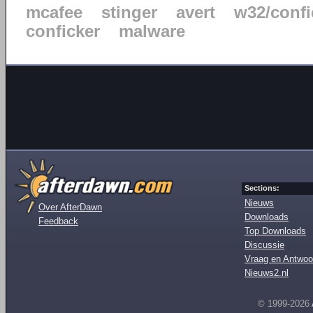
mcafee
stinger
avert
w32/confi
conficker
malware
Sections:
Nieuws
Over AfterDawn
Downloads
Feedback
Top Downloads
Discussie
Vraag en Antwoo
Nieuws2.nl
© 1999-2026