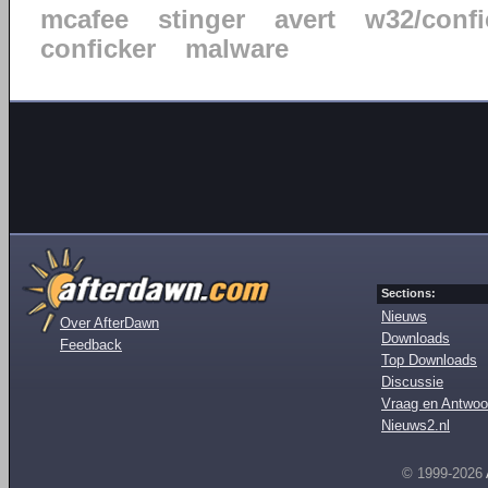
mcafee
stinger
avert
w32/confi
conficker
malware
Sections:
Nieuws
Over AfterDawn
Downloads
Feedback
Top Downloads
Discussie
Vraag en Antwoo
Nieuws2.nl
© 1999-2026