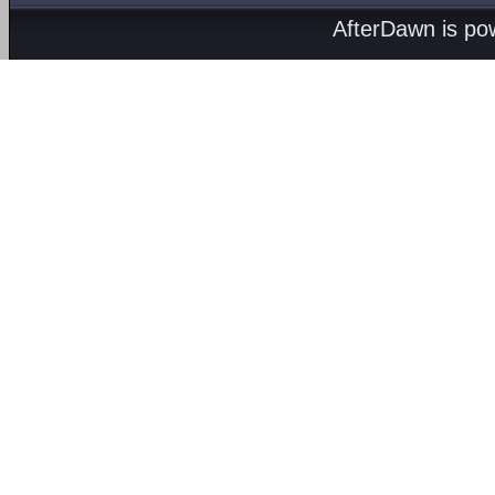
AfterDawn is p