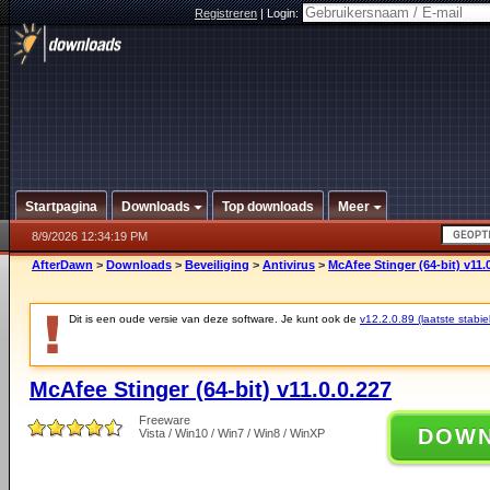
Registreren
|
Login:
Startpagina
Downloads
Top downloads
Meer
8/9/2026 12:34:19 PM
AfterDawn
>
Downloads
>
Beveiliging
>
Antivirus
>
McAfee Stinger (64-bit) v11.
Dit is een oude versie van deze software. Je kunt ook de
v12.2.0.89 (laatste stabie
McAfee Stinger (64-bit) v11.0.0.227
Freeware
DOW
Vista / Win10 / Win7 / Win8 / WinXP