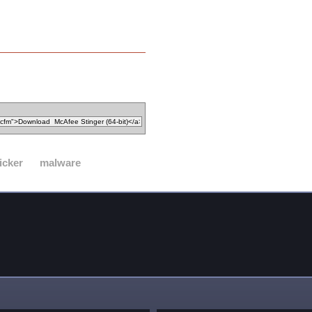
icker
malware