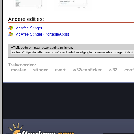
Andere edities:
McAfee Stinger
McAfee Stinger (PortableApps)
HTML code om naar deze pagina te linken:
Trefwoorden:
mcafee
stinger
avert
w32/conficker
w32
conf