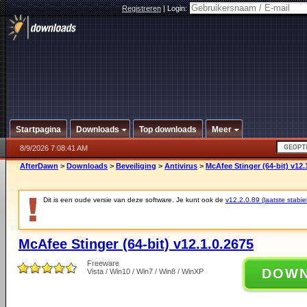
Registreren
|
Login:
Startpagina
Downloads
Top downloads
Meer
8/9/2026 7:08:41 AM
AfterDawn
>
Downloads
>
Beveiliging
>
Antivirus
>
McAfee Stinger (64-bit) v12.
Dit is een oude versie van deze software. Je kunt ook de
v12.2.0.89 (laatste stabie
McAfee Stinger (64-bit) v12.1.0.2675
Freeware
DOW
Vista / Win10 / Win7 / Win8 / WinXP