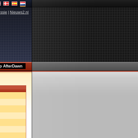
ssie
|
Nieuws2.nl